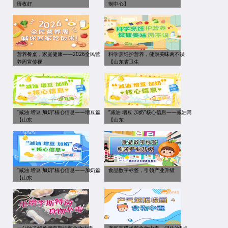
请收好
制中心】
营养餐桌，家庭健康——2026全民营
科学烹饪护营养，健康美味两不误
养周宣传视
【山东省卫生
“减油 增豆 加奶”核心信息——增豆篇
“减油 增豆 加奶”核心信息——减油篇
【山东
【山东
“减油 增豆 加奶”核心信息——加奶篇
食品数字标签，引领产业升级
【山东