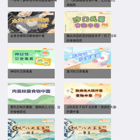
一分钟了解单增李斯特菌食物中毒
产气荚膜梭菌食物中毒，记住这5点
就能防
金黄色葡萄球菌食物中毒
藏在肉蛋奶里的隐形杀手！吃了没坏
的食物居然
神经性贝类毒素
腹泻性贝类毒素
爱吃自制豆瓣酱、腊肉的人小心，这
⚠️吃坏肚子别不当回事！致病性大肠
些食物里也
杆菌中毒