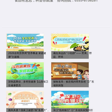
食品有意思，科普你就懂 咨询热线：0535-6736261
2026全民营养周“营养餐桌 家庭健
藏在身边的 “小陷阱”—— 野果、野
康”主题视
菇、野草
深色蔬果佳，多样筑健康【山东省卫
辅食迷局：被忽视的喂养真相 【广东
生健康委员
省疾病预
痛风来袭？国家卫健委7条“食养方”，
保卫“肌肉银行”【广东省疾病预防控