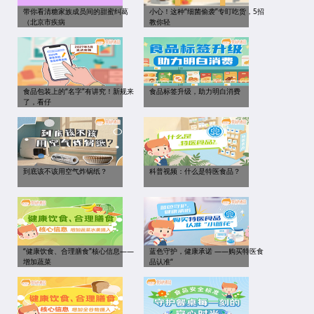
带你看清糖家族成员间的甜蜜纠葛
小心！这种“细菌偷袭”专盯吃货，5招
（北京市疾病
教你轻
食品包装上的“名字”有讲究！新规来
食品标签升级，助力明白消费
了，看仔
到底该不该用空气炸锅纸？
科普视频：什么是特医食品？
“健康饮食、合理膳食”核心信息——
蓝色守护，健康承诺 ——购买特医食
增加蔬菜
品认准“