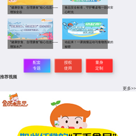
“健康饮食、合理膳食”核心信息——
食品安全标准，守护餐桌每一刻的安
增加全谷
心时光
“健康饮食、合理膳食”核心信息——
动起来！一课搞懂运动与食物热量的
增加水产
秘密
配套
授权
量身
专题
使用
定制
推荐视频
更多>>
【食育】如此任性的“五毛食品”，还能吃吗？