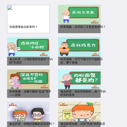
你能看懂食品标签吗？
科普视频：你买的三文鱼是真的吗？
食品科普：小清新透明包装的“小白
科普视频：代可可脂与可可脂的区
奶”究竟价
别，哪个更健
科普视频：深藏不露的“盐值”高手
食品科普：肉松和肉粉松，差一字的
——挂面
区别到底有
食品科普：你喝的是酸奶还是饮料？
食品科普动画：没有“乳铁”的乳铁蛋
白粉