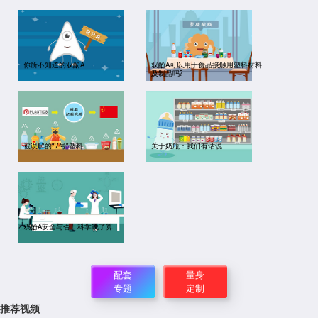
你所不知道的双酚A
双酚A可以用于食品接触用塑料材料
及制品吗?
被误解的“7号”塑料
关于奶瓶：我们有话说
双酚A安全与否：科学说了算
配套
量身
专题
定制
推荐视频