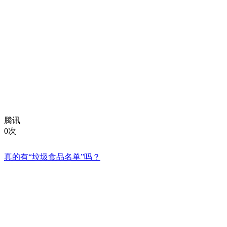
腾讯
0次
真的有“垃圾食品名单”吗？