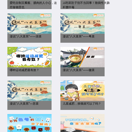
爱吃自制豆瓣酱、腊肉的人小心，这
⚠️吃坏肚子别不当回事！致病性大肠
些食物里也
杆菌中毒
漫说“八大菜系”——浙菜
漫说“八大菜系”——粤菜
哪种运动减肥最有效？
漫说“八大菜系”——徽菜
漫说“八大菜系”—苏菜
儿童减肥，挨饿就可以了吗？