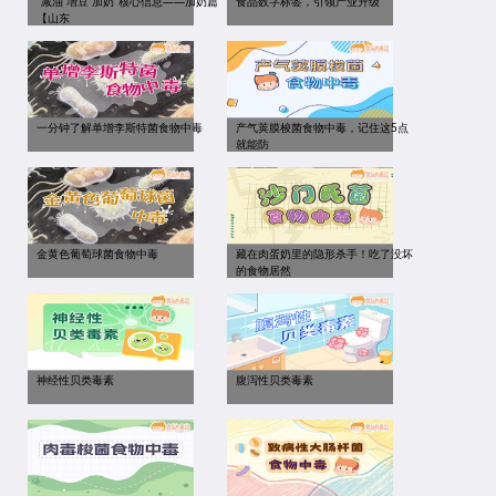
“减油 增豆 加奶”核心信息——加奶篇
食品数字标签，引领产业升级
【山东
一分钟了解单增李斯特菌食物中毒
产气荚膜梭菌食物中毒，记住这5点
就能防
金黄色葡萄球菌食物中毒
藏在肉蛋奶里的隐形杀手！吃了没坏
的食物居然
神经性贝类毒素
腹泻性贝类毒素