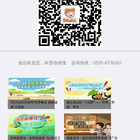
食品有意思，科普你就懂 咨询热线：0535-6736261
2026全民营养周“营养餐桌 家庭健
藏在身边的 “小陷阱”—— 野果、野
康”主题视
菇、野草
深色蔬果佳，多样筑健康【山东省卫
辅食迷局：被忽视的喂养真相 【广东