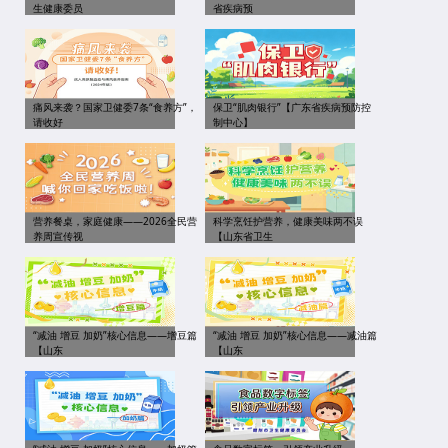
生健康委员
省疾病预
痛风来袭？国家卫健委7条“食养方”，
保卫“肌肉银行”【广东省疾病预防控
请收好
制中心】
营养餐桌，家庭健康——2026全民营
科学烹饪护营养，健康美味两不误
养周宣传视
【山东省卫生
“减油 增豆 加奶”核心信息——增豆篇
“减油 增豆 加奶”核心信息——减油篇
【山东
【山东