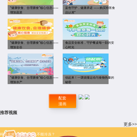
“健康饮食、合理膳食”核心信息——
蓝色守护，健康承诺 ——购买特医食
增加蔬菜
品认准“
“健康饮食、合理膳食”核心信息——
食品安全标准，守护餐桌每一刻的安
增加全谷
心时光
“健康饮食、合理膳食”核心信息——
动起来！一课搞懂运动与食物热量的
增加水产
秘密
配套
漫画
推荐视频
更多>>
科普视频：螃蟹为什么不能冷冻？