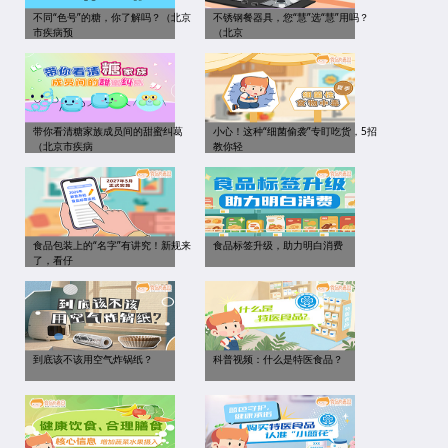
不同“色号”的糖，你了解吗？（北京
不锈钢餐器具，您“慧”选“慧”用吗？
市疾病预
（北京
带你看清糖家族成员间的甜蜜纠葛
小心！这种“细菌偷袭”专盯吃货，5招
（北京市疾病
教你轻
食品包装上的“名字”有讲究！新规来
食品标签升级，助力明白消费
了，看仔
到底该不该用空气炸锅纸？
科普视频：什么是特医食品？