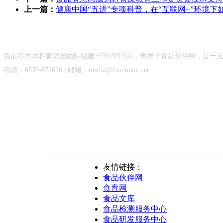
上一篇：
健康中国“五进”专项科普，在“互联网+”环境
食品有意思科普动漫团队组建于2015年9月，隶属于食品伙伴网，是
电话：0535-6736261 邮箱：media@foodmate.net
友情链接：
食品伙伴网
食育网
食品文库
食品检测服务中心
食品研发服务中心