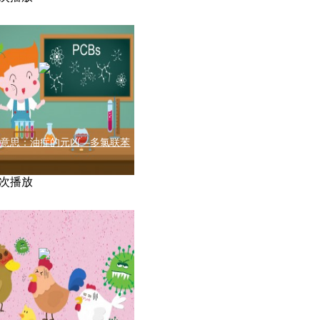
有意思：油症的元凶—多氯联苯
01次播放