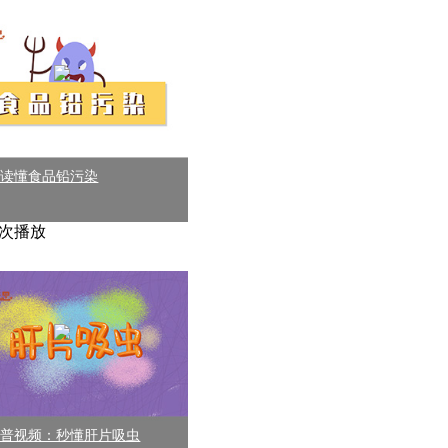
钟读懂食品铅污染
75次播放
科普视频：秒懂肝片吸虫