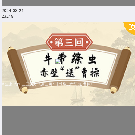
2024-08-21
23218
寄生虫“大闹”三国演义:《第三回：牛带绦虫赤壁“送”曹操》