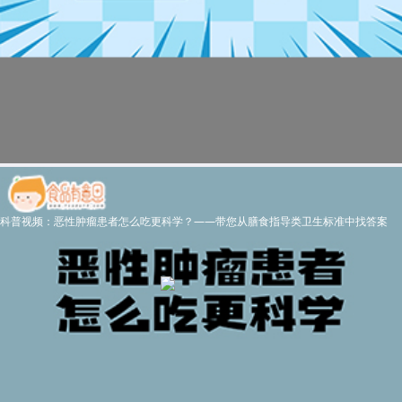
科普视频：恶性肿瘤患者怎么吃更科学？——带您从膳食指导类卫生标准中找答案