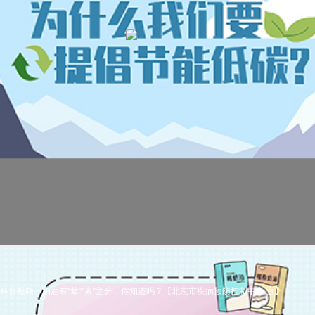
科普视频：奶油有“荤”“素”之分，你知道吗？【北京市疾病预防控制中心 宣】