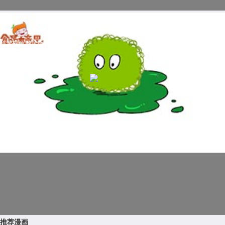
科普视频:解读微囊藻毒素
推荐漫画