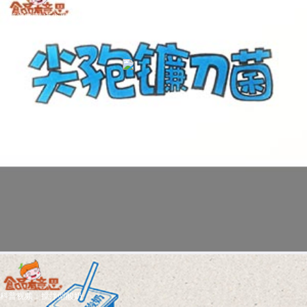
科普视频:简说尖孢镰刀菌
科普视频：搅拌型酸奶