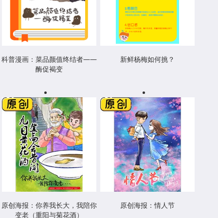
科普漫画：菜品颜值终结者——
新鲜杨梅如何挑？
酶促褐变
原创海报：你养我长大，我陪你
原创海报：情人节
变老（重阳与菊花酒）