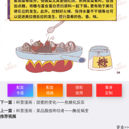
配套
配套
授权
量身
专题
视频
使用
定制
下一篇：
科普漫画：甜蜜的变化——焦糖化反应
上一篇：
科普漫画：菜品颜值终结者——酶促褐变
推荐视频
更多>>