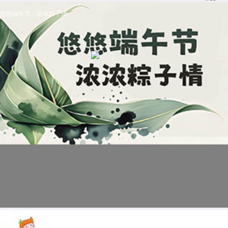
悠悠端午节，浓浓粽子情