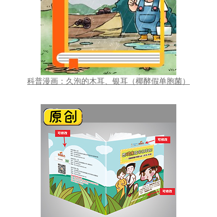
科普漫画：久泡的木耳、银耳（椰酵假单胞菌）