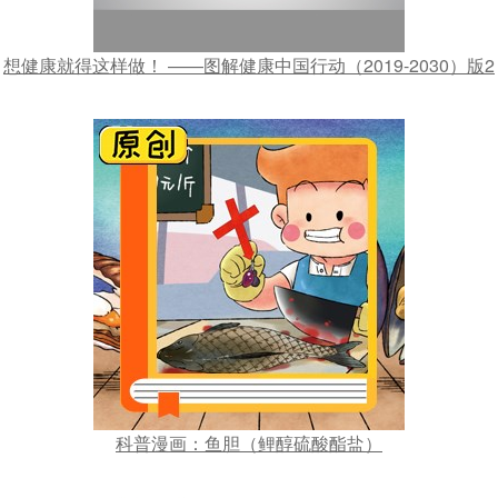
想健康就得这样做！ ——图解健康中国行动（2019-2030）版2
科普漫画：鱼胆（鲤醇硫酸酯盐）