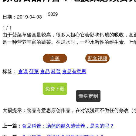
3839
日期：2019-04-03
1
/ 1
由于菠菜草酸含量较高，很多人担心它会影响钙质的吸收，甚
是一种营养丰富的蔬菜。在焯水时，一些水溶性的维生素、叶
专题
配套视频
标签：
食误
菠菜
食品
科普
食品有意思
授权使用
免费下载
量身定制
大福提示：食品有意思原创作品，在对该漫画不做任何修改（
上一篇：
食品科普：汤熬的越久越营养，是真的吗？