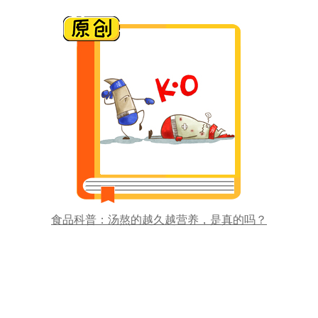
长期喝纯净水真的会缺钙吗？
食品科普：汤熬的越久越营养，是真的吗？