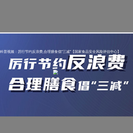
科普视频：厉行节约反浪费,合理膳食倡“三减”【国家食品安全风险评估中心】